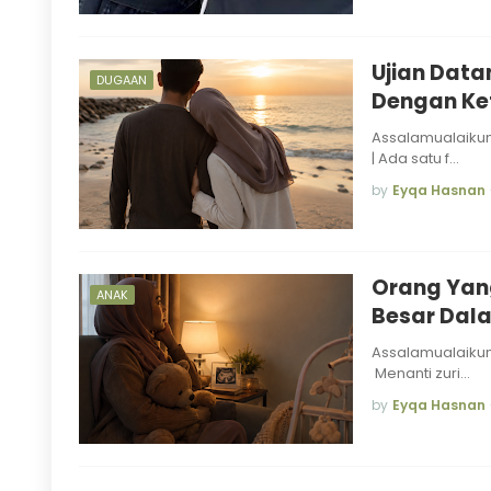
Ujian Data
DUGAAN
Dengan Ke
Assalamualaikum
| Ada satu f…
by
Eyqa Hasnan
Orang Yang
ANAK
Besar Dala
Assalamualaikum
Menanti zuri…
by
Eyqa Hasnan