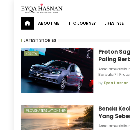
ABOUT ME
TTC JOURNEY
LIFESTYLE
LATEST STORIES
Proton Sag
KERETA
Paling Ber
Assalamualaikum
Berbaloi? | Prot
by
Eyqa Hasnan
Benda Keci
#LOVEHATERELATIONSHIP
Yang Sebe
Assalamualaikum 