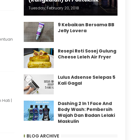
Tuesday, February 20, 2018
9 Kebaikan Bersama BB
Jelly Lovera
entuan
Resepi Roti Sosej Gulung
Cheese Leleh Air Fryer
Lulus Adsense Selepas 5
Kali Gagal
Hati |
Dashing 2 In 1 Face And
Body Wash: Pembersih
Wajah Dan Badan Lelaki
Maskulin
BLOG ARCHIVE