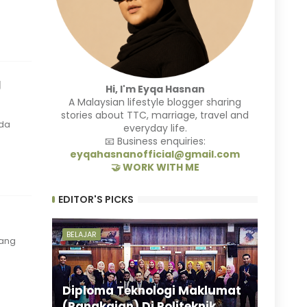
g
Hi, I'm Eyqa Hasnan
A Malaysian lifestyle blogger sharing
stories about TTC, marriage, travel and
Ada
everyday life.
📧 Business enquiries:
eyqahasnanofficial@gmail.com
🤝 WORK WITH ME
EDITOR'S PICKS
BELAJAR
yang
Diploma Teknologi Maklumat
(Rangkaian) Di Politeknik