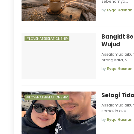
sebenarnya…
by
Eyqa Hasnan
Bangkit Se
#LOVEHATERELATIONSHIP
Wujud
Assalamualaikum
orang kata, &…
by
Eyqa Hasnan
Selagi Tid
#LOVEHATERELATIONSHIP
Assalamualaikum 
semakin aku…
by
Eyqa Hasnan