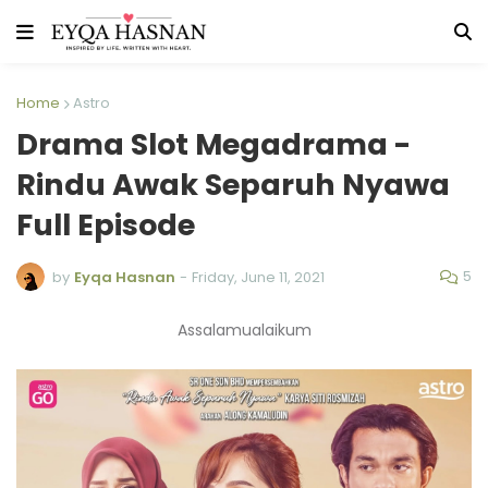
Home
Astro
Drama Slot Megadrama -
Rindu Awak Separuh Nyawa
Full Episode
5
by
Eyqa Hasnan
-
Friday, June 11, 2021
Assalamualaikum