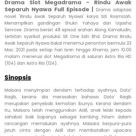
Drama Slot Megadrama - Rindu Awak
Separuh Nyawa Full Episode |
Drama adaptasi
novel 'Rindu Awak Separuh Nyawa' karya Siti Rosmizah.
Menampilkan gandingan Shukri Yahaya dan Uqasha
Senrose. Drama bersiri 48 episod arahan Along Kamaludin,
terbitan syarikat produksi SR One Sdn Bhd. Drama Rindu
Awak Separuh Nyawa bakal menemui penonton bermula 23
Mac 2021 pada setiap hari Isnin hingga Khamis, jam 10.00
malam menerusi slot Megadrama di saluran Astro Ria HD
(104) dan Astro Ria (124).
Sinopsis
Maisara menyimpan dendam terhadap ayahnya, Dato’
Raqib, kerana dia merasakan bahawa Dato’ Raqib
merupakan penyebab kematian ibunya. Kerana dendam
itu, Maisara telah menggunakan Aidil, anak lelaki kepada
sahabat baik bapanya sebagai kambing hitam dalam
rancangan memalukan ayahnya. Maisara berpura-pura
jatuh cinta dengan Aidil dan membatalkan upacara