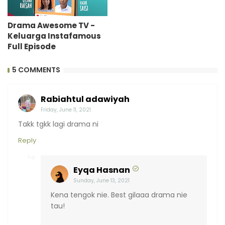
Drama Awesome TV -
Keluarga Instafamous
Full Episode
5 COMMENTS
Rabiahtul adawiyah
Friday, June 11, 2021
Takk tgkk lagi drama ni
Reply
Eyqa Hasnan
Sunday, June 13, 2021
Kena tengok nie. Best gilaaa drama nie
tau!