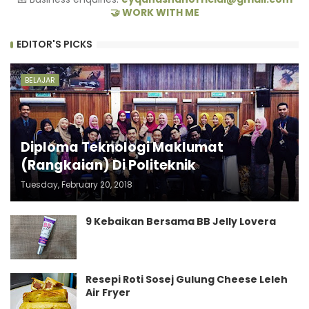
🤝 WORK WITH ME
EDITOR'S PICKS
BELAJAR
Diploma Teknologi Maklumat
(Rangkaian) Di Politeknik
Tuesday, February 20, 2018
9 Kebaikan Bersama BB Jelly Lovera
Resepi Roti Sosej Gulung Cheese Leleh
Air Fryer