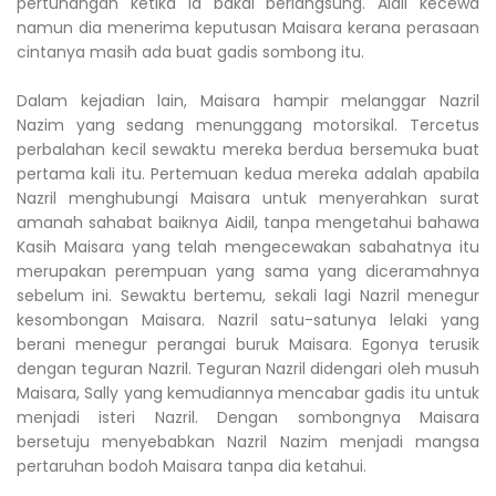
pertunangan ketika ia bakal berlangsung. Aidil kecewa
namun dia menerima keputusan Maisara kerana perasaan
cintanya masih ada buat gadis sombong itu.
Dalam kejadian lain, Maisara hampir melanggar Nazril
Nazim yang sedang menunggang motorsikal. Tercetus
perbalahan kecil sewaktu mereka berdua bersemuka buat
pertama kali itu. Pertemuan kedua mereka adalah apabila
Nazril menghubungi Maisara untuk menyerahkan surat
amanah sahabat baiknya Aidil, tanpa mengetahui bahawa
Kasih Maisara yang telah mengecewakan sabahatnya itu
merupakan perempuan yang sama yang diceramahnya
sebelum ini. Sewaktu bertemu, sekali lagi Nazril menegur
kesombongan Maisara. Nazril satu-satunya lelaki yang
berani menegur perangai buruk Maisara. Egonya terusik
dengan teguran Nazril. Teguran Nazril didengari oleh musuh
Maisara, Sally yang kemudiannya mencabar gadis itu untuk
menjadi isteri Nazril. Dengan sombongnya Maisara
bersetuju menyebabkan Nazril Nazim menjadi mangsa
pertaruhan bodoh Maisara tanpa dia ketahui.