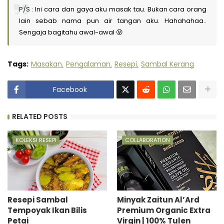
P/S : Ini cara dan gaya aku masak tau. Bukan cara orang
lain sebab nama pun air tangan aku. Hahahahaa..
Sengaja bagitahu awal-awal 😝
Tags:
Masakan
Pengalaman
Resepi
Sambal Kerang
Facebook
RELATED POSTS
KOLEKSI RESEPI
COLLABORATION
Resepi Sambal
Minyak Zaitun Al’Ard
Tempoyak Ikan Bilis
Premium Organic Extra
Petai
Virgin | 100% Tulen