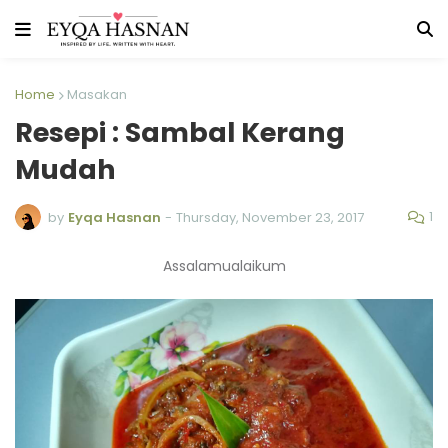
Home
Masakan
Resepi : Sambal Kerang
Mudah
1
by
Eyqa Hasnan
-
Thursday, November 23, 2017
Assalamualaikum