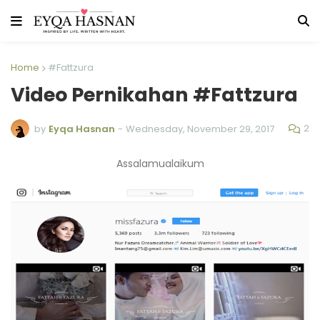
Home
#Fattzura
Video Pernikahan #Fattzura
2
by
Eyqa Hasnan
-
Wednesday, November 29, 2017
Assalamualaikum