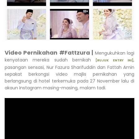
Video Pernikahan #Fattzura |
Mengukuhkan lagi
kenyataan mereka sudah bernikah
,
[RUJUK ENTRY INI]
pasangan sensasi, Nur Fazura Sharifuddin dan Fattah Amin
sepakat berkongsi video majlis pernikahan yang
berlangsung di hotel terkemuka pada 27 November lalu di
akaun Instagram masing-masing, malam tadi.