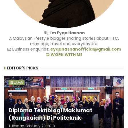
Hi, I'm Eyqa Hasnan
A Malaysian lifestyle blogger sharing stories about TTC,
marriage, travel and everyday life.
📧 Business enquiries:
eyqahasnanofficial@gmail.com
🤝 WORK WITH ME
EDITOR'S PICKS
BELAJAR
Diploma Teknologi Maklumat
(Rangkaian) Di Politeknik
Tuesday, February 20, 2018