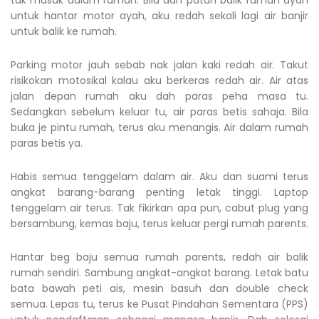
tak masuk dalam rumah. Bila dah patah balik rumah ayah
untuk hantar motor ayah, aku redah sekali lagi air banjir
untuk balik ke rumah.
Parking motor jauh sebab nak jalan kaki redah air. Takut
risikokan motosikal kalau aku berkeras redah air. Air atas
jalan depan rumah aku dah paras peha masa tu.
Sedangkan sebelum keluar tu, air paras betis sahaja. Bila
buka je pintu rumah, terus aku menangis. Air dalam rumah
paras betis ya.
Habis semua tenggelam dalam air. Aku dan suami terus
angkat barang-barang penting letak tinggi. Laptop
tenggelam air terus. Tak fikirkan apa pun, cabut plug yang
bersambung, kemas baju, terus keluar pergi rumah parents.
Hantar beg baju semua rumah parents, redah air balik
rumah sendiri. Sambung angkat-angkat barang. Letak batu
bata bawah peti ais, mesin basuh dan double check
semua. Lepas tu, terus ke Pusat Pindahan Sementara (PPS)