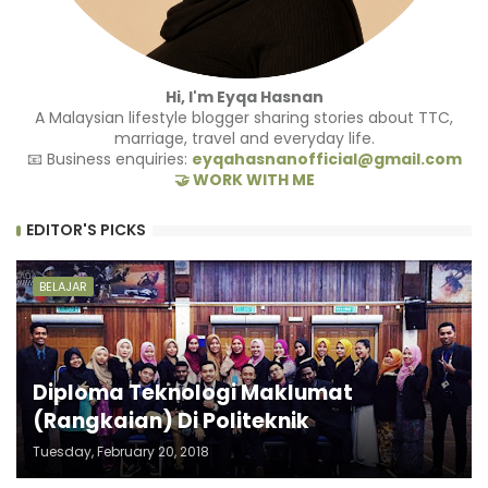
Hi, I'm Eyqa Hasnan
A Malaysian lifestyle blogger sharing stories about TTC,
marriage, travel and everyday life.
📧 Business enquiries:
eyqahasnanofficial@gmail.com
🤝 WORK WITH ME
EDITOR'S PICKS
BELAJAR
Diploma Teknologi Maklumat
(Rangkaian) Di Politeknik
Tuesday, February 20, 2018