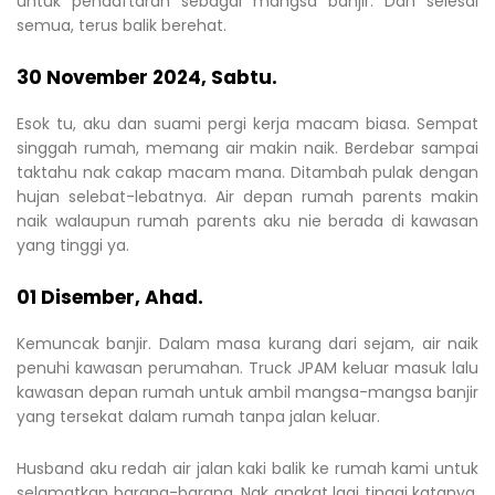
untuk pendaftaran sebagai mangsa banjir. Dah selesai
semua, terus balik berehat.
30 November 2024, Sabtu.
Esok tu, aku dan suami pergi kerja macam biasa. Sempat
singgah rumah, memang air makin naik. Berdebar sampai
taktahu nak cakap macam mana. Ditambah pulak dengan
hujan selebat-lebatnya. Air depan rumah parents makin
naik walaupun rumah parents aku nie berada di kawasan
yang tinggi ya.
01 Disember, Ahad.
Kemuncak banjir. Dalam masa kurang dari sejam, air naik
penuhi kawasan perumahan. Truck JPAM keluar masuk lalu
kawasan depan rumah untuk ambil mangsa-mangsa banjir
yang tersekat dalam rumah tanpa jalan keluar.
Husband aku redah air jalan kaki balik ke rumah kami untuk
selamatkan barang-barang. Nak angkat lagi tinggi katanya.