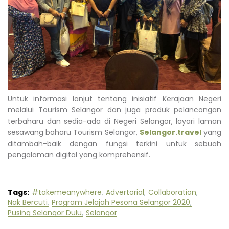
Untuk informasi lanjut tentang inisiatif Kerajaan Negeri
melalui Tourism Selangor dan juga produk pelancongan
terbaharu dan sedia-ada di Negeri Selangor, layari laman
sesawang baharu Tourism Selangor,
Selangor.travel
yang
ditambah-baik dengan fungsi terkini untuk sebuah
pengalaman digital yang komprehensif.
Tags:
#takemeanywhere
Advertorial
Collaboration
Nak Bercuti
Program Jelajah Pesona Selangor 2020
Pusing Selangor Dulu
Selangor