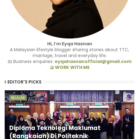
Hi, I'm Eyqa Hasnan
A Malaysian lifestyle blogger sharing stories about TTC,
marriage, travel and everyday life.
📧 Business enquiries:
eyqahasnanofficial@gmail.com
🤝 WORK WITH ME
EDITOR'S PICKS
BELAJAR
Diploma Teknologi Maklumat
(Rangkaian) Di Politeknik