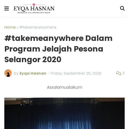
Home
#takemeanywhere
#takemeanywhere Dalam
Program Jelajah Pesona
Selangor 2020
3
by
Eyqa Hasnan
-
Friday, September 25, 2020
Assalamualaikum