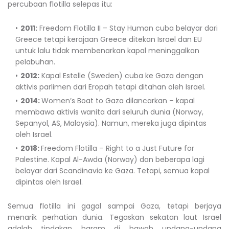
percubaan flotilla selepas itu:
2011:
Freedom Flotilla II – Stay Human cuba belayar dari
Greece tetapi kerajaan Greece ditekan Israel dan EU
untuk lalu tidak membenarkan kapal meninggalkan
pelabuhan.
2012:
Kapal Estelle (Sweden) cuba ke Gaza dengan
aktivis parlimen dari Eropah tetapi ditahan oleh Israel.
2014:
Women’s Boat to Gaza dilancarkan – kapal
membawa aktivis wanita dari seluruh dunia (Norway,
Sepanyol, AS, Malaysia). Namun, mereka juga dipintas
oleh Israel.
2018:
Freedom Flotilla – Right to a Just Future for
Palestine. Kapal Al-Awda (Norway) dan beberapa lagi
belayar dari Scandinavia ke Gaza. Tetapi, semua kapal
dipintas oleh Israel.
Semua flotilla ini gagal sampai Gaza, tetapi berjaya
menarik perhatian dunia. Tegaskan sekatan laut Israel
adalah tindakan haram di bawah undang-undang