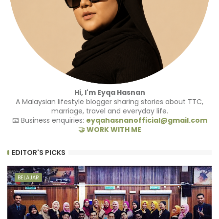
Hi, I'm Eyqa Hasnan
A Malaysian lifestyle blogger sharing stories about TTC,
marriage, travel and everyday life.
📧 Business enquiries:
eyqahasnanofficial@gmail.com
🤝 WORK WITH ME
EDITOR'S PICKS
BELAJAR