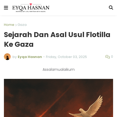
Home
Gaza
Sejarah Dan Asal Usul Flotilla
Ke Gaza
0
by
Eyqa Hasnan
-
Friday, October 03, 2025
Assalamualaikum