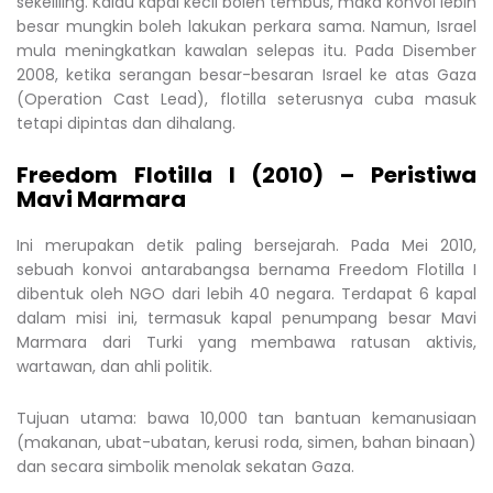
sekeliling. Kalau kapal kecil boleh tembus, maka konvoi lebih
besar mungkin boleh lakukan perkara sama. Namun, Israel
mula meningkatkan kawalan selepas itu. Pada Disember
2008, ketika serangan besar-besaran Israel ke atas Gaza
(Operation Cast Lead), flotilla seterusnya cuba masuk
tetapi dipintas dan dihalang.
Freedom Flotilla I (2010) – Peristiwa
Mavi Marmara
Ini merupakan detik paling bersejarah. Pada Mei 2010,
sebuah konvoi antarabangsa bernama Freedom Flotilla I
dibentuk oleh NGO dari lebih 40 negara. Terdapat 6 kapal
dalam misi ini, termasuk kapal penumpang besar Mavi
Marmara dari Turki yang membawa ratusan aktivis,
wartawan, dan ahli politik.
Tujuan utama: bawa 10,000 tan bantuan kemanusiaan
(makanan, ubat-ubatan, kerusi roda, simen, bahan binaan)
dan secara simbolik menolak sekatan Gaza.