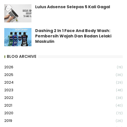
Lulus Adsense Selepas 5 Kali Gagal
Dashing 2 In 1 Face And Body Wash:
Pembersih Wajah Dan Badan Lelaki
Maskulin
BLOG ARCHIVE
2026
(19)
2025
(36)
2024
(29)
2023
(48)
2022
(38)
2021
(40)
2020
(72)
2019
(26)