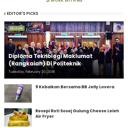
🤝 WORK WITH ME
EDITOR'S PICKS
BELAJAR
Diploma Teknologi Maklumat
(Rangkaian) Di Politeknik
Tuesday, February 20, 2018
9 Kebaikan Bersama BB Jelly Lovera
Resepi Roti Sosej Gulung Cheese Leleh
Air Fryer