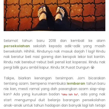
Selamat tahun baru 2018 dan kembali ke alam
persekolahan
sekolah kepada adik-adik yang masih
bersekolah. Hihihiii.. Rindunya nak masuk darjah 1 lagi! Rindu
nak beratur beli nasi goreng dan keropok lekor kat kantin.
Rindu nak berebut-rebut beli pensil kat koperasi. Rindu nak
pergi bilik guru ambil kapur. Rindu SK Pusat Dungun 😭
Takpe, biarkan kenangan tersimpan. Jom bicarakan
tentang azam. Sempena membuka
lembaran
tahun baru
nie kan, mesti ramai yang dah pasangkan azam siap-siap
kan? Ada yang kuruskan badan
, ada yang nak
*aku lah tu*
start mengumpul duit belanja barangan persekolahan
anak-anak untuk tahun hadapan dan banyak lagi lah tetapi