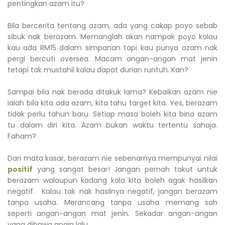
pentingkan azam itu?
Bila bercerita tentang azam, ada yang cakap poyo sebab
sibuk nak berazam. Memanglah akan nampak poyo kalau
kau ada RM15 dalam simpanan tapi kau punya azam nak
pergi bercuti oversea. Macam angan-angan mat jenin
tetapi tak mustahil kalau dapat durian runtuh. Kan?
Sampai bila nak berada ditakuk lama? Kebaikan azam nie
ialah bila kita ada azam, kita tahu target kita. Yes, berazam
tidak perlu tahun baru. Setiap masa boleh kita bina azam
tu dalam diri kita. Azam bukan waktu tertentu sahaja.
Faham?
Dari mata kasar, berazam nie sebenarnya mempunyai nilai
positif
yang sangat besar! Jangan pernah takut untuk
berazam walaupun kadang kala kita boleh agak hasilkan
negatif. Kalau tak nak hasilnya negatif, jangan berazam
tanpa usaha. Merancang tanpa usaha memang sah
seperti angan-angan mat jenin. Sekadar angan-angan
yang dibawa angin lalu.