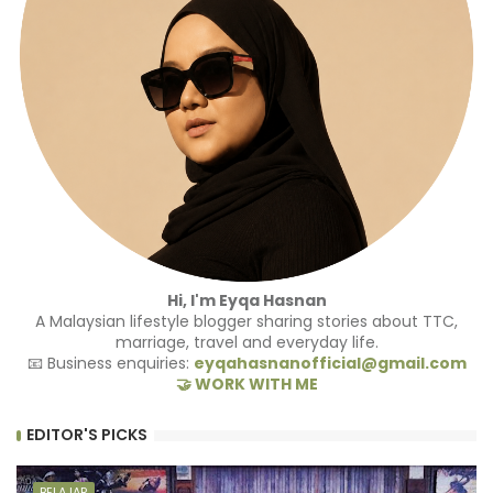
Hi, I'm Eyqa Hasnan
A Malaysian lifestyle blogger sharing stories about TTC,
marriage, travel and everyday life.
📧 Business enquiries:
eyqahasnanofficial@gmail.com
🤝 WORK WITH ME
EDITOR'S PICKS
BELAJAR