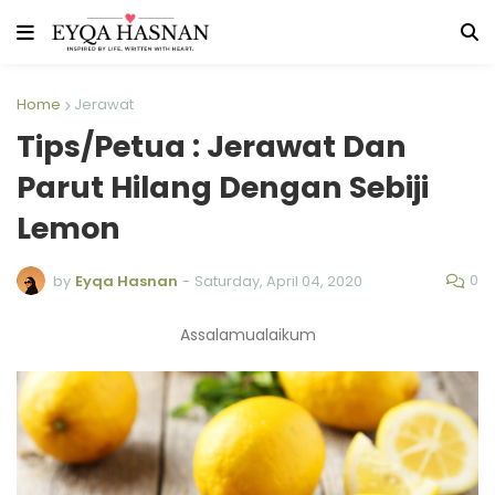
Home
Jerawat
Tips/Petua : Jerawat Dan
Parut Hilang Dengan Sebiji
Lemon
0
by
Eyqa Hasnan
-
Saturday, April 04, 2020
Assalamualaikum