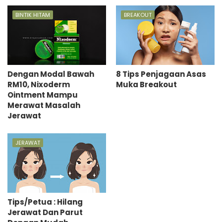
BINTIK HITAM
BREAKOUT
Dengan Modal Bawah
8 Tips Penjagaan Asas
RM10, Nixoderm
Muka Breakout
Ointment Mampu
Merawat Masalah
Jerawat
JERAWAT
Tips/Petua : Hilang
Jerawat Dan Parut