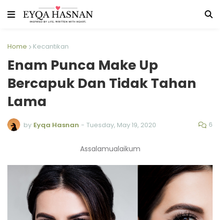
Home
Kecantikan
Enam Punca Make Up
Bercapuk Dan Tidak Tahan
Lama
6
by
Eyqa Hasnan
-
Tuesday, May 19, 2020
Assalamualaikum