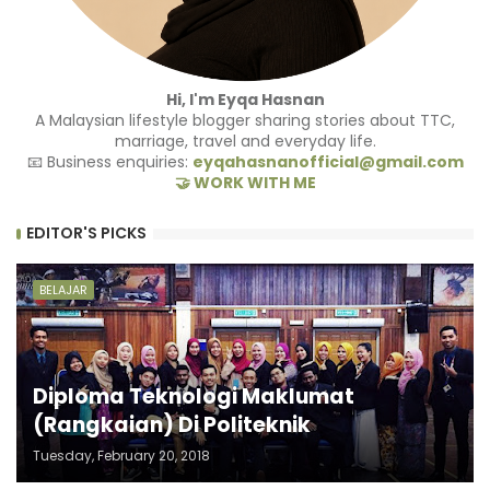
Hi, I'm Eyqa Hasnan
A Malaysian lifestyle blogger sharing stories about TTC,
marriage, travel and everyday life.
📧 Business enquiries:
eyqahasnanofficial@gmail.com
🤝 WORK WITH ME
EDITOR'S PICKS
BELAJAR
Diploma Teknologi Maklumat
(Rangkaian) Di Politeknik
Tuesday, February 20, 2018